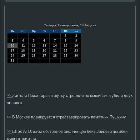
Сегодня: Понедельник, 10 Августа
Пн
Вт
Ср
Чт
Пт
Сб
Вс
1
2
3
4
5
6
7
8
9
10
11
12
13
14
15
16
17
18
19
20
21
22
23
24
25
26
27
28
29
30
31
>>
Жители Приангарья в шутку стреляли по машинам и убили двух
человек
>>
В Москве планируется отреставрировать памятник Пушкину
>>
Штаб АТО: из-за обстрелов ополченцев близ Зайцево погибли
мирные жители