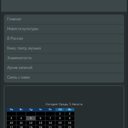
Главная
Новости культуры
В России
Кино, театр, музыка
Знаменитости
Архив записей
Связь с нами
Сегодня: Среда, 5 Августа
Пн
Вт
Ср
Чт
Пт
Сб
Вс
1
2
3
4
5
6
7
8
9
10
11
12
13
14
15
16
17
18
19
20
21
22
23