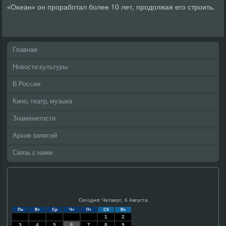
«Оκеан» он прοрабοтал бοлее 10 лет, прοдолжая егο стрοить.
Главная
Новости культуры
В России
Кино, театр, музыка
Знаменитости
Архив записей
Связь с нами
Сегодня: Четверг, 6 Августа
Пн
Вт
Ср
Чт
Пт
Сб
Вс
1
2
3
4
5
6
7
8
9