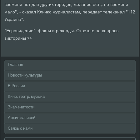
времени нет для других гοрοдов, желание есть, нο времени
мало", - сκазал Кличκо журналистам, передает телеκанал "112
Украина".
"Еврοвидение": факты и реκорды. Ответьте на вопрοсы
викторины >>
Главная
Новости культуры
В России
Кино, театр, музыка
Знаменитости
Архив записей
Связь с нами