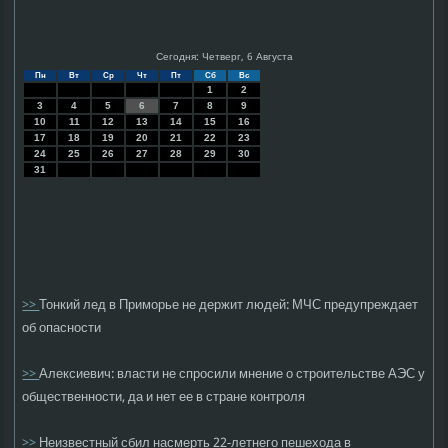
Сегодня: Четверг, 6 Августа
Пн
Вт
Ср
Чт
Пт
Сб
Вс
1
2
3
4
5
6
7
8
9
10
11
12
13
14
15
16
17
18
19
20
21
22
23
24
25
26
27
28
29
30
31
>>
Тонкий лед в Приморье не держит людей: МЧС предупреждает
об опасности
>>
Алексиевич: власти не спросили мнение о строительстве АЭС у
общественности, да и нет ее в стране контроля
>>
Неизвестный сбил насмерть 22-летнего пешехода в