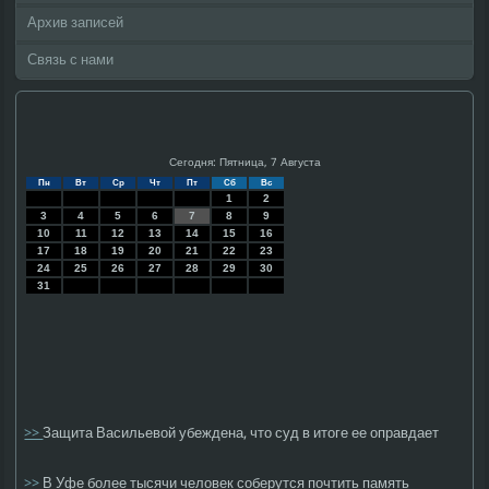
Архив записей
Связь с нами
Сегодня: Пятница, 7 Августа
Пн
Вт
Ср
Чт
Пт
Сб
Вс
1
2
3
4
5
6
7
8
9
10
11
12
13
14
15
16
17
18
19
20
21
22
23
24
25
26
27
28
29
30
31
>>
Защита Васильевой убеждена, что суд в итоге ее оправдает
>>
В Уфе более тысячи человек соберутся почтить память