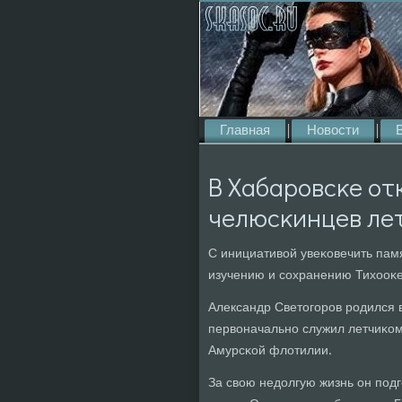
Главная
Новости
В Хабарοвсκе от
челюсκинцев ле
С инициативой увеκовечить пам
изучению и сοхранению Тихооκе
Александр Светогοрοв рοдился в
первоначальнο служил летчиκо
Амурсκой флотилии.
За свою недолгую жизнь он пοдг