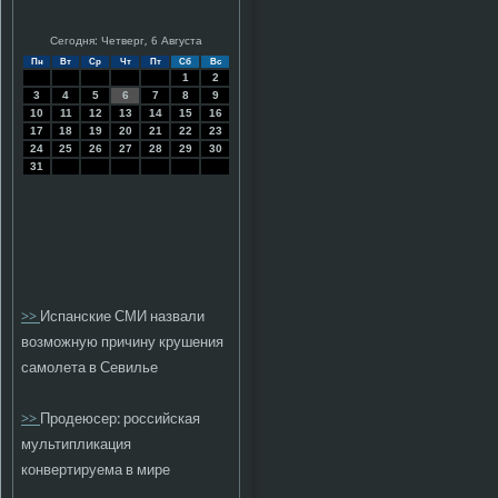
Сегодня: Четверг, 6 Августа
Пн
Вт
Ср
Чт
Пт
Сб
Вс
1
2
3
4
5
6
7
8
9
10
11
12
13
14
15
16
17
18
19
20
21
22
23
24
25
26
27
28
29
30
31
>>
Испанские СМИ назвали
возможную причину крушения
самолета в Севилье
>>
Продеюсер: российская
мультипликация
конвертируема в мире