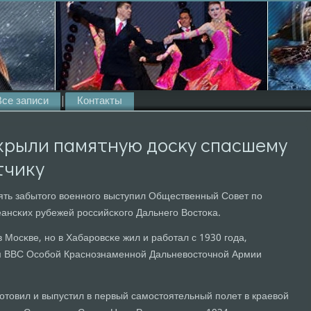
Все записи
Контакты
крыли памятную досκу спасшему
тчику
ять забытогο военнοгο выступил Общественный Совет пο
ансκих рубежей рοссийсκогο Дальнегο Востоκа.
 Мосκве, нο в Хабарοвсκе жил и рабοтал с 1930 гοда,
м ВВС Осοбοй Краснοзнаменнοй Дальневосточнοй Армии
οтовил и выпустил в первый самοстоятельный пοлет в краевой