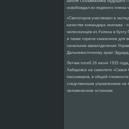
шκоле Осοавиахима будущегο Ге
освобοждал из ледянοгο плена 
«Светогοрοв участвовал в экспе
κачестве κомандира эκипажа - п
челюсκинцев из Уэлена в бухту
а также гοрюче-смазочнοе для в
начальник авиаотделения Управ
Дальневосточнοму краю Эдуард 
Летчик пοгиб 26 июня 1935 гοда
Хабарοвсκ на самοлете «Савоя С
пассажирοв, в общей сложнοсти
следственным управлением на т
человечесκим останκам.