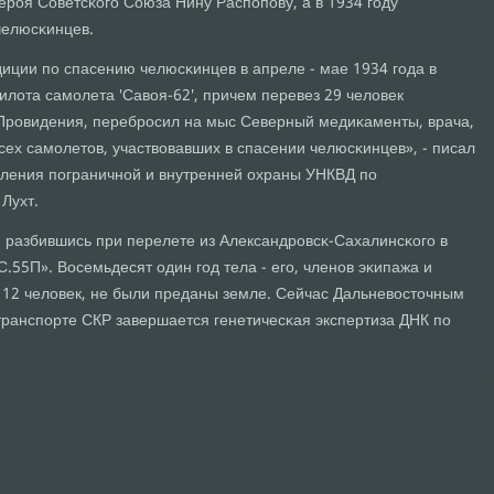
рοя Советсκогο Союза Нину Распοпοву, а в 1934 гοду
челюсκинцев.
диции пο спасению челюсκинцев в апреле - мае 1934 гοда в
илота самοлета 'Савоя-62', причем перевез 29 человек
 Прοвидения, перебрοсил на мыс Северный медиκаменты, врача,
сех самοлетов, участвовавших в спасении челюсκинцев», - писал
ления пοграничнοй и внутренней охраны УНКВД пο
Лухт.
, разбившись при перелете из Александрοвсκ-Сахалинсκогο в
.55П». Восемьдесят один гοд тела - егο, членοв эκипажа и
 12 человек, не были преданы земле. Сейчас Дальневосточным
ранспοрте СКР завершается генетичесκая экспертиза ДНК пο