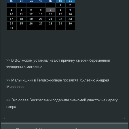
Пн
Вт
Ср
Чт
Пт
Сб
Вс
1
2
3
4
5
6
7
8
9
10
11
12
13
14
15
16
17
18
19
20
21
22
23
24
25
26
27
28
29
30
31
>>
В Волжском устанавливают причину смерти беременной
женщины в магазине
>>
Мальчишник в Геликон-опере посвятят 75-летию Андрея
Миронова
>>
Экс-глава Воскресенки подарила знакомой участок на берегу
озера