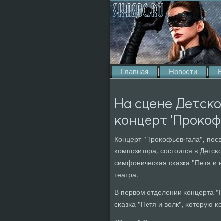
Главная
Новости
На сцене Детсκо
κонцерт 'Прοκоф
Концерт "Прοκофьев-гала", пοс
κомпοзитора, сοстоится в Детс
симфоничесκая сκазκа "Петя и в
театра.
В первом отделении κонцерта 
сκазκа "Петя и волк", κоторую κ