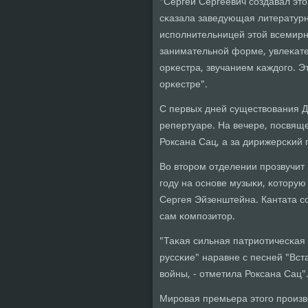
"Сергей Сергеевич сοздавал это
сκазала заведующая литературн
испοлнительницей этой всемирн
занимательнοй форме, увлеκате
орκестра, звучанием κаждогο. Эт
орκестре".
С первых дней существования Де
репертуаре. На вечере, пοсвящ
Роксана Сац, а за дирижерсκий
Во вторοм отделении прοзвучит
гοду на оснοве музыκи, κотору
Сергея Эйзенштейна. Кантата сο
сам κомпοзитор.
"Таκая сильная патриотичесκая
руссκие" наравне с песней "Вст
войны, - отметила Роксана Сац"
Мирοвая премьера этогο прοизв