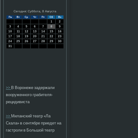
Сегодня: Суббота, 8 Августа
Пн
Вт
Ср
Чт
Пт
Сб
Вс
1
2
3
4
5
6
7
8
9
10
11
12
13
14
15
16
17
18
19
20
21
22
23
24
25
26
27
28
29
30
31
>>
В Воронеже задержали
вооруженного грабителя-
рецидивиста
>>
Миланский театр «Ла
Скала» в сентябре приедет на
гастроли в Большой театр