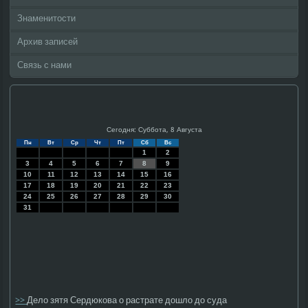
Знаменитости
Архив записей
Связь с нами
Сегодня: Суббота, 8 Августа
Пн
Вт
Ср
Чт
Пт
Сб
Вс
1
2
3
4
5
6
7
8
9
10
11
12
13
14
15
16
17
18
19
20
21
22
23
24
25
26
27
28
29
30
31
>>
Дело зятя Сердюкова о растрате дошло до суда