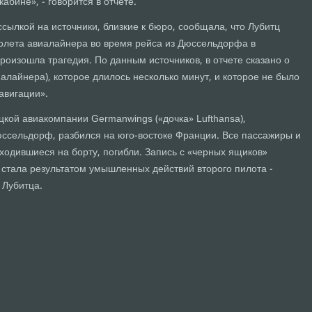
кабине», - говорится в отчете.
ссылкой на источники, близкие к бюро, сообщала, что Лубитц
олета авиалайнера во время рейса из Дюссельдорфа в
произошла трагедия. По данным источников, в отчете сказано о
лайнера), которое длилось несколько минут, и которое не было
авигации».
цкой авиакомпании Germanwings («дочка» Lufthansa),
ссельдорф, разбился на юго-востоке Франции. Все пассажиры и
аходившиеся на борту, погибли. Запись с «черных ящиков»
а стала результатом умышленных действий второго пилота -
 Лубитца.