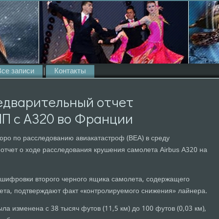
Все записи
Контакты
едварительный отчет
П с A320 во Франции
юро по расследованию авиакатастроф (BEA) в среду
отчет о ходе расследования крушения самолета Airbus A320 на
асшифровки второго черного ящика самолета, содержащего
лета, подтверждают факт «контролируемого снижения» лайнера.
а изменена с 38 тысяч футов (11,5 км) до 100 футов (0,03 км),