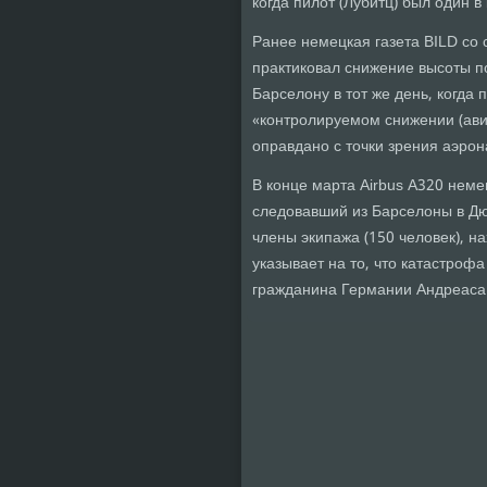
когда пилот (Лубитц) был один в 
Ранее немецкая газета BILD со 
практиковал снижение высоты п
Барселону в тот же день, когда 
«контролируемом снижении (авиа
оправдано с точки зрения аэрон
В конце марта Airbus A320 неме
следовавший из Барселоны в Дю
члены экипажа (150 человек), н
указывает на то, что катастроф
гражданина Германии Андреаса