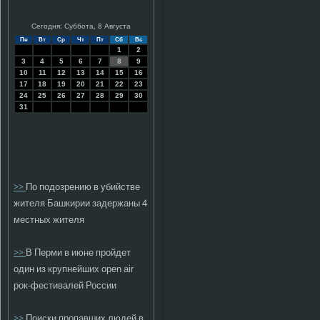
Сегодня: Суббота, 8 Августа
Пн
Вт
Ср
Чт
Пт
Сб
Вс
1
2
3
4
5
6
7
8
9
10
11
12
13
14
15
16
17
18
19
20
21
22
23
24
25
26
27
28
29
30
31
>>
По подозрению в убийстве
жителя Башкирии задержаны 4
местных жителя
>>
В Перми в июне пройдет
один из крупнейших open air
рок-фестивалей России
>>
Поиски пропавших людей в