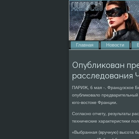
Главная
Новости
Опублиκован пр
расследования Ч
ПАРИЖ, 6 мая -. Французское Б
опубликовало предварительный 
юго-востоке Франции.
Согласно отчету, результаты р
технические характеристики по
«Выбранная (вручную) высота был